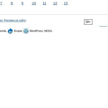
7
8
9
10
11
12
13
ка
,
Реклама на сайте
18+
omla,
Drupal,
WordPress, MODx.