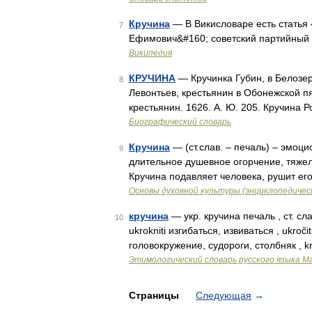
Кручина
— В Викисловаре есть статья 
7
Ефимович&#160; советский партийный 
Википедия
КРУЧИНА
— Кручинка Губин, в Белозер
8
Левонтьев, крестьянин в Обонежской пя
крестьянин. 1626. А. Ю. 205. Кручина
Биографический словарь
Кручина
— (ст.слав. – печаль) – эмоц
9
длительное душевное огорчение, тяжел
Кручина подавляет человека, рушит ег
Основы духовной культуры (энциклопедическ
кручина
— укр. кручина печаль , ст. сл
10
ukrokniti изгибаться, извиваться , ukročit
головокружение, судороги, столбняк , k
Этимологический словарь русского языка М
Страницы
Следующая
→