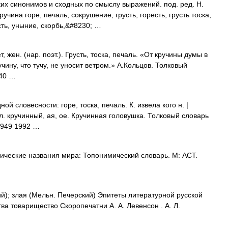
ких синонимов и сходных по смыслу выражений. под. ред. Н.
учина горе, печаль; сокрушение, грусть, горесть, грусть тоска,
ть, уныние, скорбь,&#8230; …
 жен. (нар. поэт.). Грусть, тоска, печаль. «От кручины думы в
чину, что тучу, не уносит ветром.» А.Кольцов. Толковый
940 …
й словесности: горе, тоска, печаль. К. извела кого н. |
ил. кручинный, ая, ое. Кручинная головушка. Толковый словарь
1949 1992 …
ческие названия мира: Топонимический словарь. М: АСТ.
й); злая (Мельн. Печерский) Эпитеты литературной русской
ва товарищество Скоропечатни А. А. Левенсон . А. Л.