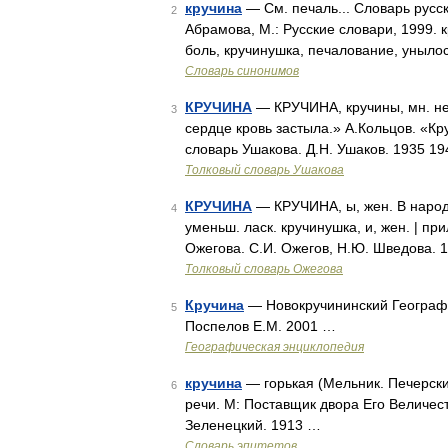
кручина
— См. печаль... Словарь русс
2
Абрамова, М.: Русские словари, 1999. кр
боль, кручинушка, печалование, унылос
Словарь синонимов
КРУЧИНА
— КРУЧИНА, кручины, мн. нет,
3
сердце кровь застыла.» А.Кольцов. «Кру
словарь Ушакова. Д.Н. Ушаков. 1935 1
Толковый словарь Ушакова
КРУЧИНА
— КРУЧИНА, ы, жен. В народно
4
уменьш. ласк. кручинушка, и, жен. | пр
Ожегова. С.И. Ожегов, Н.Ю. Шведова. 
Толковый словарь Ожегова
Кручина
— Новокручининский Географи
5
Поспелов Е.М. 2001 …
Географическая энциклопедия
кручина
— горькая (Мельник. Печерски
6
речи. М: Поставщик двора Его Величест
Зеленецкий. 1913 …
Словарь эпитетов