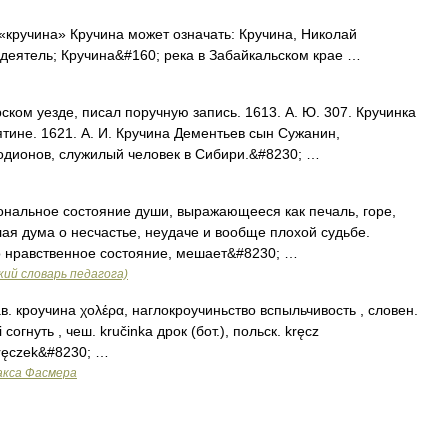
«кручина» Кручина может означать: Кручина, Николай
деятель; Кручина&#160; река в Забайкальском крае …
ском уезде, писал поручную запись. 1613. А. Ю. 307. Кручинка
тине. 1621. А. И. Кручина Дементьев сын Сужанин,
 Родионов, служилый человек в Сибири.&#8230; …
иональное состояние души, выражающееся как печаль, горе,
ая дума о несчастье, неудаче и вообще плохой судьбе.
о нравственное состояние, мешает&#8230; …
ий словарь педагога)
ав. кроучина χολέρα, наглокроучиньство вспыльчивость , словен.
i согнуть , чеш. kručinkа дрок (бот.), польск. kręcz
ręczek&#8230; …
акса Фасмера