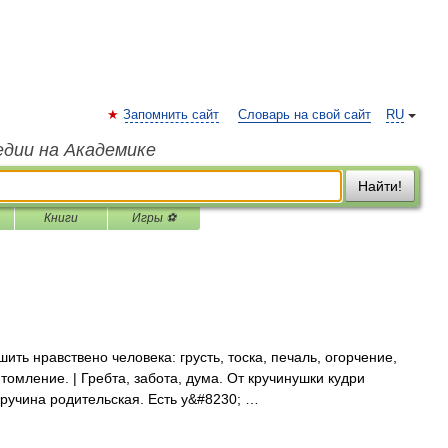
Запомнить сайт
Словарь на свой сайт
RU
едии на Академике
Найти!
Книги
Игры ⚽
шить нравствено человека: грусть, тоска, печаль, огорчение,
томление. | Гребта, забота, дума. От кручинушки кудри
 кручина родительская. Есть у&#8230; …