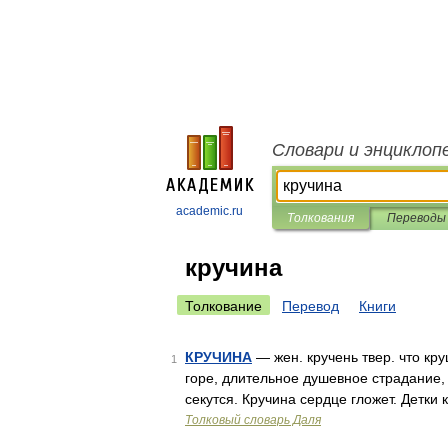
Словари и энциклоп
academic.ru
Толкования
Переводы
кручина
Толкование
Перевод
Книги
КРУЧИНА
— жен. кручень твер. что кру
1
горе, длительное душевное страдание, 
секутся. Кручина сердце гложет. Детки
Толковый словарь Даля