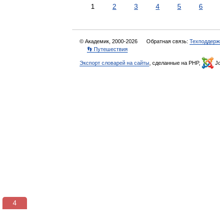
1
2
3
4
5
6
© Академик, 2000-2026
Обратная связь:
Техподдерж
👣 Путешествия
Экспорт словарей на сайты
, сделанные на PHP,
Jo
3